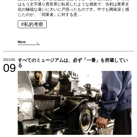
はもう文字通り異世界に転居したような感覚で、当初は業界文
化の極端な違いに大いに戸惑ったものです。中でも興味深く感
じたのが、「同業者」に対する意…
#私的考察
More
すべてのミュージアムは、必ず「一番」を所蔵してい
2021/06
09
る