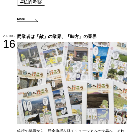
#私的考察
More
同業者は「敵」の業界、「味方」の業界
2021/06
16
銀行の世界から、紆余曲折を経てミュージアムの世界へ。それ