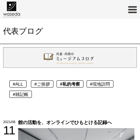
代表ブログ
#ALL
#ご挨拶
#私的考察
#現地訪問
#雑記帳
館の活動を、オンラインでひもとける記録へ
2021/08
11