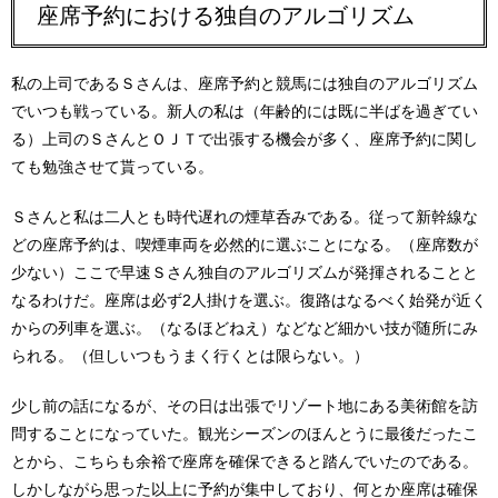
座席予約における独自のアルゴリズム
私の上司であるＳさんは、座席予約と競馬には独自のアルゴリズム
でいつも戦っている。新人の私は（年齢的には既に半ばを過ぎてい
る）上司のＳさんとＯＪＴで出張する機会が多く、座席予約に関し
ても勉強させて貰っている。
Ｓさんと私は二人とも時代遅れの煙草呑みである。従って新幹線な
どの座席予約は、喫煙車両を必然的に選ぶことになる。（座席数が
少ない）ここで早速Ｓさん独自のアルゴリズムが発揮されることと
なるわけだ。座席は必ず2人掛けを選ぶ。復路はなるべく始発が近く
からの列車を選ぶ。（なるほどねえ）などなど細かい技が随所にみ
られる。（但しいつもうまく行くとは限らない。）
少し前の話になるが、その日は出張でリゾート地にある美術館を訪
問することになっていた。観光シーズンのほんとうに最後だったこ
とから、こちらも余裕で座席を確保できると踏んでいたのである。
しかしながら思った以上に予約が集中しており、何とか座席は確保