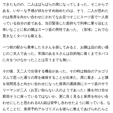
できたものの、二人はばらばらの席になってしまった。そこからで
ある。いや～な予感が頭をかすめ始めたのは。そう、二人が恐れた
のは座席を向かい合わせにされてなお且つそこにスーツ姿で一人座
っている自分の姿である。当日緊張した面持ちで列車に乗り込むと
幸いなことに私の隣はスーツ姿の男性であった。（安堵）これで心
置きなくタバコも吸える。
一つ前の駅から乗車したＳさんを探してみると、お隣は品の良い感
じのご夫人であった。常識のあるＳさんは目的地に着くまでタバコ
に火をつけなかったことは言うまでも無い。
その後、又二人で出張する機会があった。その時は独自のアルゴリ
ズムで思った通りの席を確保することが出来た。席に着き、ふと隣
を垣間見ると向かい合わせになった座席の通路側にスーツ姿のサラ
リーマンが二人（お互い知らない人のようであった）膝を付け合せ
窮屈そうに座っているではないか。更に良く見ると座席を向かい合
わせにしたと思われる4人組は皆申し合わせたように眠っている。な
んてことだ。座席予約アルゴリズムを彼らに教えてあげられたらと