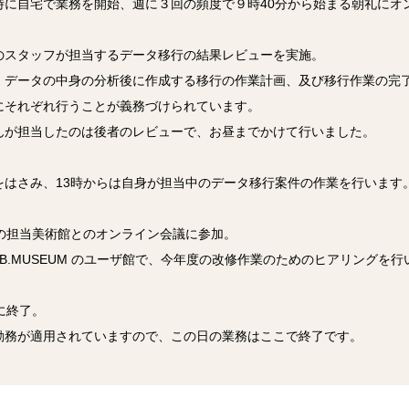
時に自宅で業務を開始、週に３回の頻度で９時40分から始まる朝礼にオ
のスタッフが担当するデータ移行の結果レビューを実施。
、データの中身の分析後に作成する移行の作業計画、及び移行作業の完
にそれぞれ行うことが義務づけられています。
んが担当したのは後者のレビューで、お昼までかけて行いました。
をはさみ、13時からは自身が担当中のデータ移行案件の作業を行います
別の担当美術館とのオンライン会議に参加。
.B.MUSEUM のユーザ館で、今年度の改修作業のためのヒアリングを
に終了。
勤務が適用されていますので、この日の業務はここで終了です。