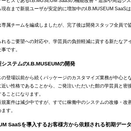
ービスであるI.B.MUSEUM SaaSの機能改善・追加や周辺
現在まで新規ユーザが安定的に増加中のI.B.MUSEUM Saa
は専属チームを編成しましたが、完了後は開発スタッフ全員で
られるご要望への対応や、学芸員の負担軽減に資する新たなア
仕事です。
システムのI.B.MUSEUMの開発
スの登場以前から続くパッケージのカスタマイズ業務が中心と
に近い性格であることから、ご発注いただいた館の学芸員と密
することになります。
新規案件は減少中ですが、すでに稼働中のシステムの改修・改
めます。
USEUM SaaSを導入するお客様方から依頼される初期デ