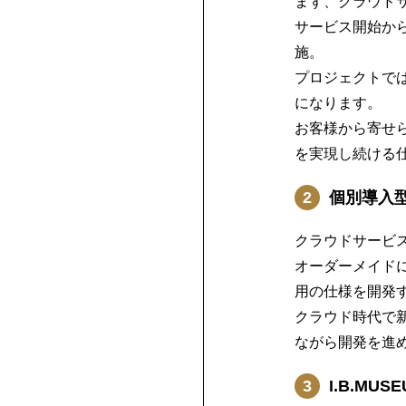
まず、クラウドサ
サービス開始から
施。
プロジェクトで
になります。
お客様から寄せ
を実現し続ける
2
個別導入型
クラウドサービ
オーダーメイド
用の仕様を開発
クラウド時代で
ながら開発を進
3
I.B.M