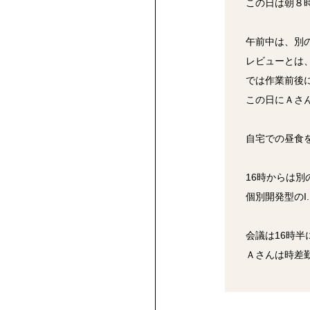
この日は朝８
午前中は、別
レビューとは
では作業前後
この日にＡさ
自宅での昼食
16時からは
個別開発型のI
会議は16時半
Ａさんは時差