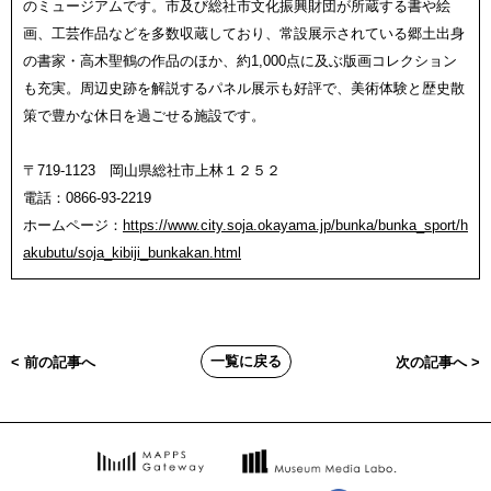
のミュージアムです。市及び総社市文化振興財団が所蔵する書や絵
画、工芸作品などを多数収蔵しており、常設展示されている郷土出身
の書家・高木聖鶴の作品のほか、約1,000点に及ぶ版画コレクション
も充実。周辺史跡を解説するパネル展示も好評で、美術体験と歴史散
策で豊かな休日を過ごせる施設です。
〒719-1123 岡山県総社市上林１２５２
電話：0866-93-2219
ホームページ：
https://www.city.soja.okayama.jp/bunka/bunka_sport/h
akubutu/soja_kibiji_bunkakan.html
一覧に戻る
< 前の記事へ
次の記事へ >