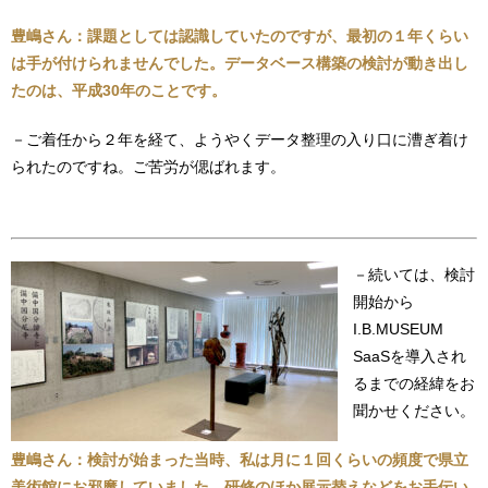
豊嶋さん：課題としては認識していたのですが、最初の１年くらい
は手が付けられませんでした。データベース構築の検討が動き出し
たのは、平成30年のことです。
－ご着任から２年を経て、ようやくデータ整理の入り口に漕ぎ着け
られたのですね。ご苦労が偲ばれます。
－続いては、検討
開始から
I.B.MUSEUM
SaaSを導入され
るまでの経緯をお
聞かせください。
豊嶋さん：検討が始まった当時、私は月に１回くらいの頻度で県立
美術館にお邪魔していました。研修のほか展示替えなどをお手伝い