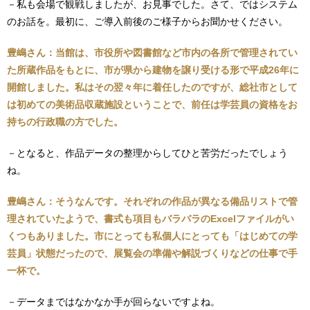
－私も会場で観戦しましたが、お見事でした。さて、ではシステム
のお話を。最初に、ご導入前後のご様子からお聞かせください。
豊嶋さん：当館は、市役所や図書館など市内の各所で管理されてい
た所蔵作品をもとに、市が県から建物を譲り受ける形で平成26年に
開館しました。私はその翌々年に着任したのですが、総社市として
は初めての美術品収蔵施設ということで、前任は学芸員の資格をお
持ちの行政職の方でした。
－となると、作品データの整理からしてひと苦労だったでしょう
ね。
豊嶋さん：そうなんです。それぞれの作品が異なる備品リストで管
理されていたようで、書式も項目もバラバラのExcelファイルがい
くつもありました。市にとっても私個人にとっても「はじめての学
芸員」状態だったので、展覧会の準備や解説づくりなどの仕事で手
一杯で。
－データまではなかなか手が回らないですよね。