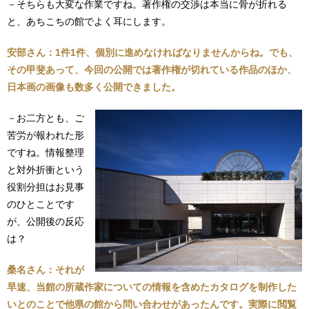
－そちらも大変な作業ですね。著作権の交渉は本当に骨が折れる
と、あちこちの館でよく耳にします。
安部さん：1件1件、個別に進めなければなりませんからね。でも、
その甲斐あって、今回の公開では著作権が切れている作品のほか、
日本画の画像も数多く公開できました。
－お二方とも、ご
苦労が報われた形
ですね。情報整理
と対外折衝という
役割分担はお見事
のひとことです
が、公開後の反応
は？
桑名さん：それが
早速、当館の所蔵作家についての情報を含めたカタログを制作した
いとのことで他県の館から問い合わせがあったんです。実際に閲覧