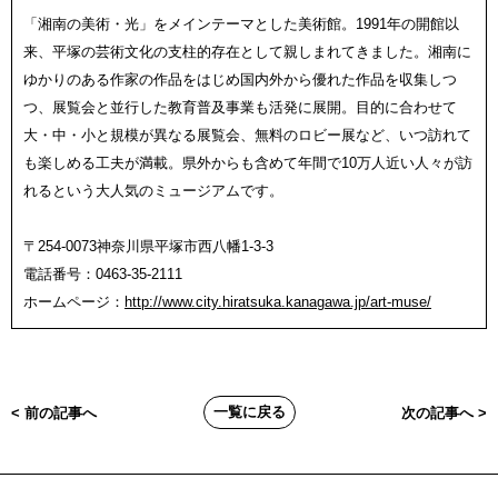
「湘南の美術・光」をメインテーマとした美術館。1991年の開館以
来、平塚の芸術文化の支柱的存在として親しまれてきました。湘南に
ゆかりのある作家の作品をはじめ国内外から優れた作品を収集しつ
つ、展覧会と並行した教育普及事業も活発に展開。目的に合わせて
大・中・小と規模が異なる展覧会、無料のロビー展など、いつ訪れて
も楽しめる工夫が満載。県外からも含めて年間で10万人近い人々が訪
れるという大人気のミュージアムです。
〒254-0073神奈川県平塚市西八幡1-3-3
電話番号：0463-35-2111
ホームページ：
http://www.city.hiratsuka.kanagawa.jp/art-muse/
一覧に戻る
< 前の記事へ
次の記事へ >