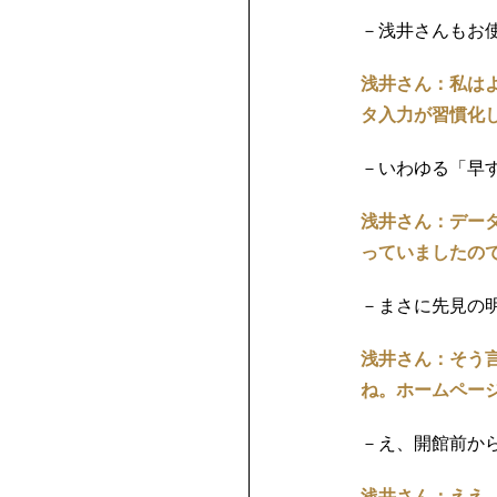
－浅井さんもお
浅井さん：私は
タ入力が習慣化
－いわゆる「早
浅井さん：デー
っていましたの
－まさに先見の
浅井さん：そう
ね。ホームペー
－え、開館前か
浅井さん：ええ