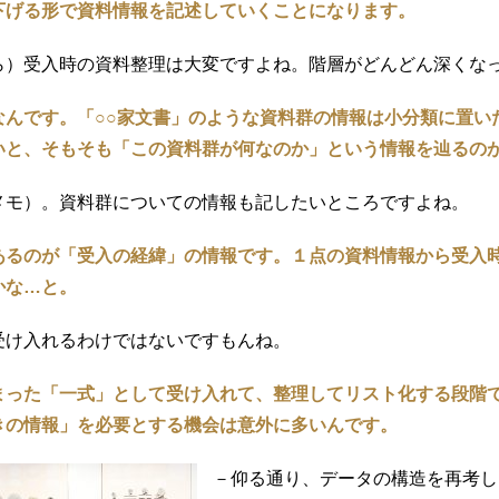
下げる形で資料情報を記述していくことになります。
ら）受入時の資料整理は大変ですよね。階層がどんどん深くな
なんです。「○○家文書」のような資料群の情報は小分類に置い
いと、そもそも「この資料群が何なのか」という情報を辿るの
メモ）。資料群についての情報も記したいところですよね。
あるのが「受入の経緯」の情報です。１点の資料情報から受入
かな…と。
受け入れるわけではないですもんね。
まった「一式」として受け入れて、整理してリスト化する段階
きの情報」を必要とする機会は意外に多いんです。
－仰る通り、データの構造を再考し