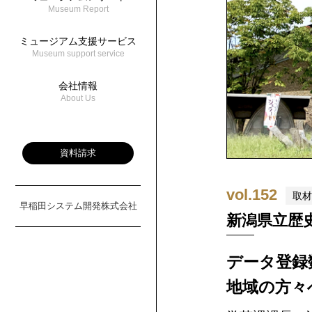
Museum Report
ミュージアム支援サービス
Museum support service
会社情報
About Us
資料請求
vol.152
取材
早稲田システム開発株式会社
新潟県立歴
データ登録
地域の方々