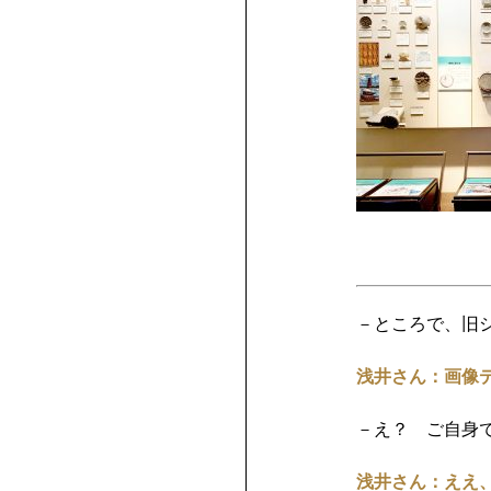
－ところで、旧
浅井さん：画像
－え？ ご自身
浅井さん：ええ