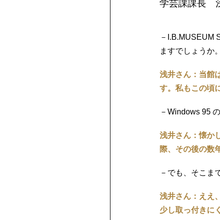
学芸課課長 
－I.B.MUS
ますでしょうか
浅井さん：当館は
す。私もこの頃
－Windows 9
浅井さん：懐か
際、その後の数
－でも、そこま
浅井さん：ええ、
少し取っ付きに