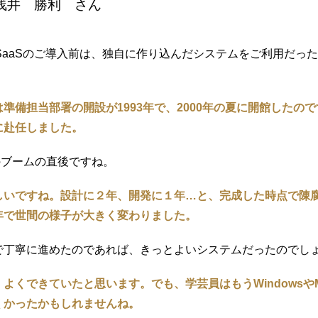
浅井 勝利 さん
EUM SaaSのご導入前は、独自に作り込んだシステムをご利用
。
準備担当部署の開設が1993年で、2000年の夏に開館したので
に赴任しました。
5 のブームの直後ですね。
しいですね。設計に２年、開発に１年…と、完成した時点で陳
年で世間の様子が大きく変わりました。
で丁寧に進めたのであれば、きっとよいシステムだったのでし
よくできていたと思います。でも、学芸員はもうWindowsや
くかったかもしれませんね。