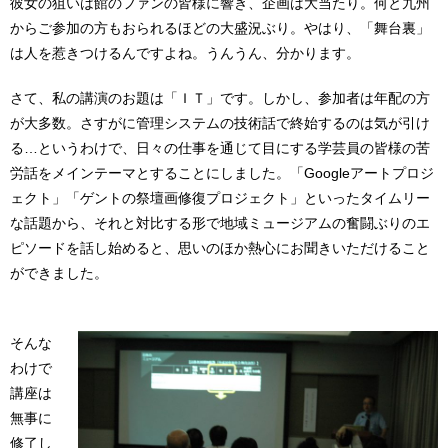
彼女の狙いは館のファンの皆様に響き、企画は大当たり。何と九州
からご参加の方もおられるほどの大盛況ぶり。やはり、「舞台裏」
は人を惹きつけるんですよね。うんうん、分かります。
さて、私の講演のお題は「ＩＴ」です。しかし、参加者は年配の方
が大多数。さすがに管理システムの技術話で終始するのは気が引け
る…というわけで、日々の仕事を通じて目にする学芸員の皆様の苦
労話をメインテーマとすることにしました。「Googleアートプロジ
ェクト」「ゲントの祭壇画修復プロジェクト」といったタイムリー
な話題から、それと対比する形で地域ミュージアムの奮闘ぶりのエ
ピソードを話し始めると、思いのほか熱心にお聞きいただけること
ができました。
そんな
わけで
講座は
無事に
修了し