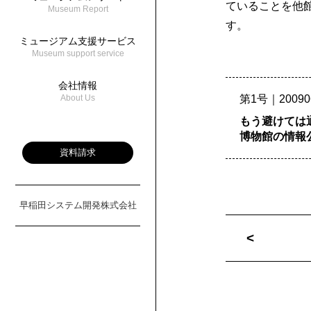
ていることを他
Museum Report
す。
ミュージアム支援サービス
Museum support service
会社情報
第1号｜20090
About Us
もう避けては
博物館の情報
資料請求
早稲田システム開発株式会社
<