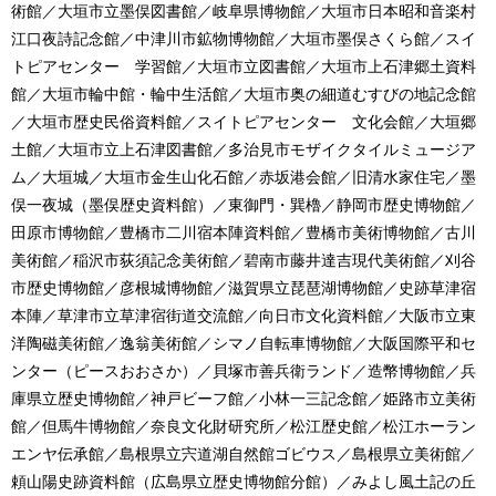
術館／大垣市立墨俣図書館／岐阜県博物館／大垣市日本昭和音楽村
江口夜詩記念館／中津川市鉱物博物館／大垣市墨俣さくら館／スイ
トピアセンター 学習館／大垣市立図書館／大垣市上石津郷土資料
館／大垣市輪中館・輪中生活館／大垣市奥の細道むすびの地記念館
／大垣市歴史民俗資料館／スイトピアセンター 文化会館／大垣郷
土館／大垣市立上石津図書館／多治見市モザイクタイルミュージア
ム／大垣城／大垣市金生山化石館／赤坂港会館／旧清水家住宅／墨
俣一夜城（墨俣歴史資料館）／東御門・巽櫓／静岡市歴史博物館／
田原市博物館／豊橋市二川宿本陣資料館／豊橋市美術博物館／古川
美術館／稲沢市荻須記念美術館／碧南市藤井達吉現代美術館／刈谷
市歴史博物館／彦根城博物館／滋賀県立琵琶湖博物館／史跡草津宿
本陣／草津市立草津宿街道交流館／向日市文化資料館／大阪市立東
洋陶磁美術館／逸翁美術館／シマノ自転車博物館／大阪国際平和セ
ンター（ピースおおさか）／貝塚市善兵衛ランド／造幣博物館／兵
庫県立歴史博物館／神戸ビーフ館／小林一三記念館／姫路市立美術
館／但馬牛博物館／奈良文化財研究所／松江歴史館／松江ホーラン
エンヤ伝承館／島根県立宍道湖自然館ゴビウス／島根県立美術館／
頼山陽史跡資料館（広島県立歴史博物館分館）／みよし風土記の丘