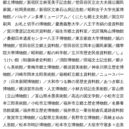
郷土博物館／新宿区立林芙美子記念館／世田谷区立次大夫堀公園民
家園／松岡美術館／新宿区立漱石山房記念館／昭和女子大学光葉博
物館／パルテノン多摩ミュージアム／くにたち郷土文化館／国立印
刷局 お札と切手の博物館／慶應義塾大学／八王子市絹の道資料館
／賀川豊彦記念松沢資料館／福生市郷土資料室／北区飛鳥山博物館
／桑都日本遺産センター八王子博物館／東京家政大学博物館／紙の
博物館／世田谷区立郷土資料館／世田谷区立岡本公園民家園／國學
院大學博物館／昭和館／船の科学館／立川市歴史民俗資料館／しょ
うけい館（戦傷病者史料館）／消防博物館／田端文士記念館／郷さ
くら美術館／青梅市郷土博物館／横須賀美術館／神奈川県立歴史博
物館／川崎市岡本太郎美術館／箱根町立郷土資料館／ニュースパー
ク（日本新聞博物館）／大和市つる舞の里歴史資料館／あつぎ郷土
博物館／横須賀市自然・人文博物館／小林古径記念美術館／富山県
［立山博物館］／富山県水墨美術館／高志の国文学館／小松市立宮
本三郎美術館／小松市立博物館／福井市立郷土歴史博物館／名勝養
浩館庭園／福井県立歴史博物館／福井県立一乗谷朝倉氏遺跡資料館
／敦賀市立博物館／山梨県立美術館／長野市立博物館／髙橋まゆみ
人形館／松本市時計博物館／松本市立博物館／大垣市守屋多々志美