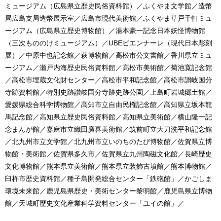
ミュージアム（広島県立歴史民俗資料館）／ふくやま文学館／造幣
局広島支局造幣展示室／広島市現代美術館／ふくやま草戸千軒ミュ
ージアム（広島県立歴史博物館）／湯本豪一記念日本妖怪博物館
（三次もののけミュージアム）／UBEビエンナーレ（現代日本彫刻
展）／中原中也記念館／萩博物館／高松市公文書館／香川県立ミュ
ージアム／瀬戸内海歴史民俗資料館／高松市美術館／菊池寛記念館
／高松市埋蔵文化財センター／高松市平和記念館／高松市讃岐国分
寺跡資料館／特別史跡讃岐国分寺跡史跡公園／上島町岩城郷土館／
愛媛県総合科学博物館／高知市立自由民権記念館／高知県立坂本龍
馬記念館／高知県立歴史民俗資料館／高知県立美術館／横山隆一記
念まんが館／嘉麻市立織田廣喜美術館／筑前町立大刀洗平和記念館
／北九州市立文学館／北九州市立いのちのたび博物館／佐賀県立博
物館・美術館／佐賀県多久市／佐賀県立九州陶磁文化館／長崎歴史
文化博物館／熊本県立美術館／熊本県立装飾古墳館／熊本博物館／
臼杵市歴史資料館／種子島開発総合センター「鉄砲館」／かごしま
環境未来館／鹿児島県歴史・美術センター黎明館／鹿児島県立博物
館／天城町歴史文化産業科学資料センター「ユイの館」／