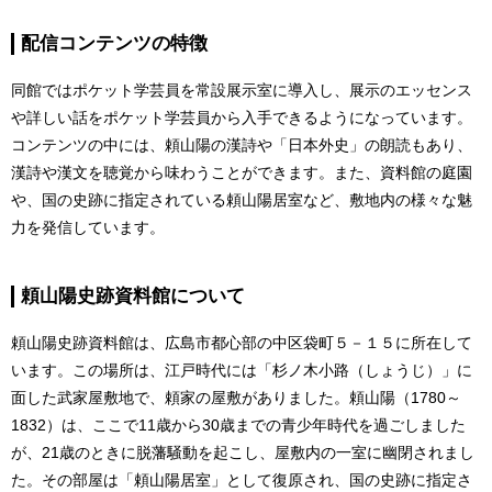
配信コンテンツの特徴
同館ではポケット学芸員を常設展示室に導入し、展示のエッセンス
や詳しい話をポケット学芸員から入手できるようになっています。
コンテンツの中には、頼山陽の漢詩や「日本外史」の朗読もあり、
漢詩や漢文を聴覚から味わうことができます。また、資料館の庭園
や、国の史跡に指定されている頼山陽居室など、敷地内の様々な魅
力を発信しています。
頼山陽史跡資料館について
頼山陽史跡資料館は、広島市都心部の中区袋町５－１５に所在して
います。この場所は、江戸時代には「杉ノ木小路（しょうじ）」に
面した武家屋敷地で、頼家の屋敷がありました。頼山陽（1780～
1832）は、ここで11歳から30歳までの青少年時代を過ごしました
が、21歳のときに脱藩騒動を起こし、屋敷内の一室に幽閉されまし
た。その部屋は「頼山陽居室」として復原され、国の史跡に指定さ