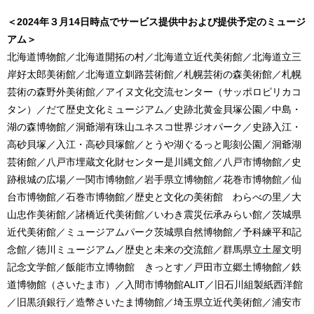
＜2024年３月14日時点でサービス提供中および提供予定のミュージ
アム＞
北海道博物館／北海道開拓の村／北海道立近代美術館／北海道立三
岸好太郎美術館／北海道立釧路芸術館／札幌芸術の森美術館／札幌
芸術の森野外美術館／アイヌ文化交流センター（サッポロピリカコ
タン）／だて歴史文化ミュージアム／史跡北黄金貝塚公園／中島・
湖の森博物館／洞爺湖有珠山ユネスコ世界ジオパーク／史跡入江・
高砂貝塚／入江・高砂貝塚館／とうや湖ぐるっと彫刻公園／洞爺湖
芸術館／八戸市埋蔵文化財センター是川縄文館／八戸市博物館／史
跡根城の広場／一関市博物館／岩手県立博物館／花巻市博物館／仙
台市博物館／石巻市博物館／歴史と文化の美術館 わらべの里／大
山忠作美術館／諸橋近代美術館／いわき震災伝承みらい館／茨城県
近代美術館／ミュージアムパーク茨城県自然博物館／予科練平和記
念館／徳川ミュージアム／歴史と未来の交流館／群馬県立土屋文明
記念文学館／飯能市立博物館 きっとす／戸田市立郷土博物館／鉄
道博物館（さいたま市）／入間市博物館ALIT／旧石川組製紙西洋館
／旧黒須銀行／造幣さいたま博物館／埼玉県立近代美術館／浦安市