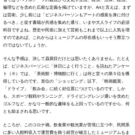
倫理などを含めた広範な定義を掲げていますが、Artと言えば、まず
は芸術。少し前には「ビジネスパーソンもアートの感覚を身に付け
るべき」と促す書籍が共感を集めた通り、いまや大人ライフの必須
科目ですよね。歴史や民俗に加えて芸術もこれまで以上に人気を増
すのであれば、これからはミュージアムの存在感もいっそう際立つ
のではないでしょうか。
そんな予感は、決して贔屓目だけとは思いたくありません。たとえ
ば、ビジネスパーソンに「休日によく行うこと」を訊ねたアンケー
ト（※）では、「美術館・博物館に行く」は何と堂々の第５位を獲
得しているのです。首位の「ショッピング」以下、「映画鑑賞」
「ドライブ」「飲み会」に続く好位置につけているのです。しか
も、スポーツ観戦やランニング、ドライビングレンジ通いを含めた
ゴルフなど、かなり一般的な趣味をも上回っているのですから、何
とも励まされる思いです。
ところが、このコロナ禍。飲食業や観光業が苦境に立つ中、民間系
に多い入館料収入で運営費を賄う経営が確立したミュージアムもま