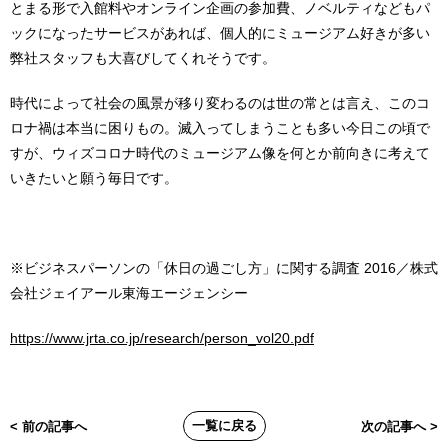
とまる形で入館料やオンライン企画の参加費、ノベルティなどもパ
ックになったサービスがあれば、個人的にミュージアム好きが多い
弊社スタッフも大喜びしてくれそうです。
時代によって社会の風景が移り変わるのは世の常とは言え、このコ
ロナ禍は本当に困りもの。滅入ってしまうことも多い今日この頃で
すが、ウィズコロナ時代のミュージアム像を何とか前向きに考えて
いきたいと願う毎日です。
※ビジネスパーソンの「休日の過ごし方」に関する調査 2016／株式
会社ジェイアール東海エージェンシー
https://www.jrta.co.jp/research/person_vol20.pdf
一覧に戻る
< 前の記事へ
次の記事へ >