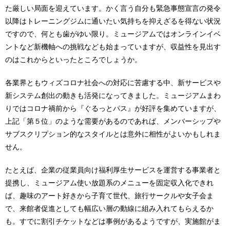
た厳しい局面を迎えています。かく言う自分も緊急事態宣言の発令
以降はトレーニングジムに通いたい気持ちを抑えざるを得ない状況
ですので、何とも歯がゆい限り。ミュージアムではオンラインイベ
ントなど新機軸への挑戦なども始まっていますが、収益性を見出す
のはこれからといったところでしょうか。
各業界ともウィズコロナ社会への対応に苦慮する中、新サービスや
新システム創出の動きも活発になってきました。ミュージアムまわ
りではコロナ禍前から『ぐるっとパス』が好評を集めていますが、
上記「第５位」のような需要があるのであれば、メンバーシップや
サブスクリプション的なスタイルとは意外に相性がよいかもしれま
せん。
たとえば、企業の従業員向け福利厚生サービスを運営する事業者と
提携し、ミュージアム使い放題系のメニューを固定収入化できれ
ば、趣味のアート好きから子育て世代、旅行サークルや女子会ま
で、来館者促進としても幅広い層の動線に組み入れてもらえるか
も。すでに割引チケットなどは事例があるようですが、実施館がま