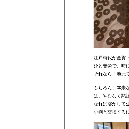
江戸時代が金貨
ひと苦労で、時
それなら「地元
もちろん、本来
は、やむなく黙
なれば溶かして
小判と交換する