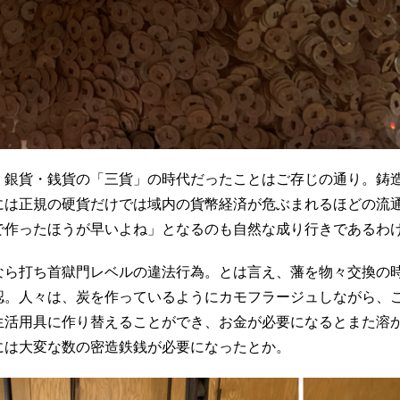
・銀貨・銭貨の「三貨」の時代だったことはご存じの通り。鋳
には正規の硬貨だけでは域内の貨幣経済が危ぶまれるほどの流
で作ったほうが早いよね」となるのも自然な成り行きであるわ
なら打ち首獄門レベルの違法行為。とは言え、藩を物々交換の
認。人々は、炭を作っているようにカモフラージュしながら、
生活用具に作り替えることができ、お金が必要になるとまた溶
には大変な数の密造鉄銭が必要になったとか。