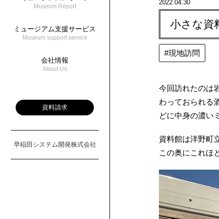
2022.04.30
Museum Report
小さな資
ミュージアム支援サービス
Museum support service
#現地訪問
会社情報
About Us
今回訪れたのは
わっておられる
資料請求
どに中身の濃い
資料館は洋野町
早稲田システム開発株式会社
この奥にこれほ