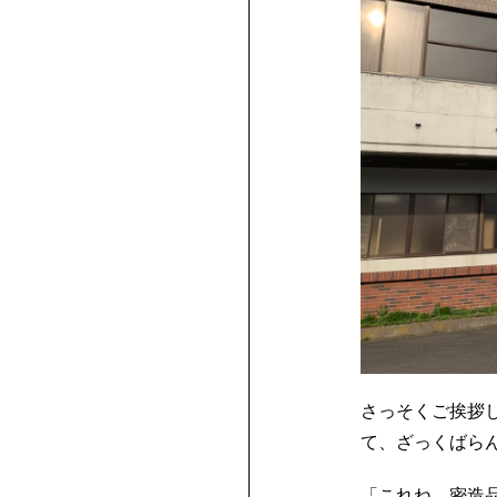
さっそくご挨拶
て、ざっくばら
「これね、密造