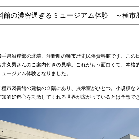
料館の濃密過ぎるミュージアム体験 ～種市
岩手県沿岸部の北端、洋野町の種市歴史民俗資料館です。この
酒井久男さんのご案内付きの見学。これがもう面白くて、本格
ミュージアム体験となりました。
立種市図書館の建物の２階にあり、展示室がひとつ。小規模な
ど知的好奇心を刺激してくれる世界が広がっているとは予想で