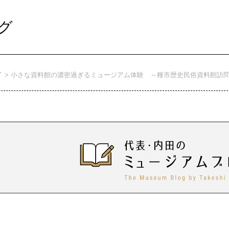
グ
グ
小さな資料館の濃密過ぎるミュージアム体験 ～種市歴史民俗資料館訪