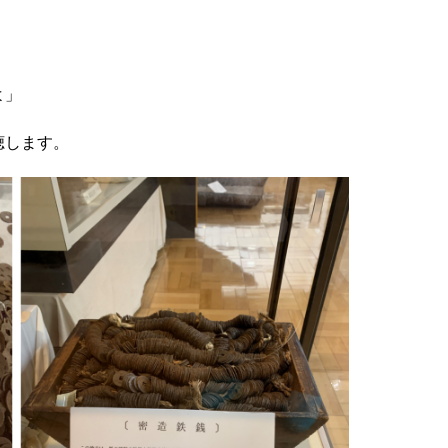
よ」
聴します。