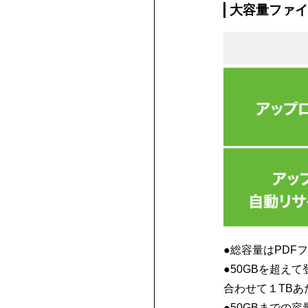
大容量ファイ
●総容量はPDF
●50GBを超え
合わせて１TBあ
●50GBまでの