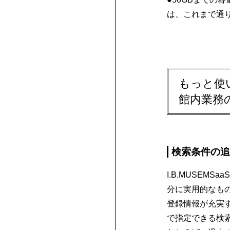
は、これまで通
もっと使
館内業務
検索条件の追
I.B.MUSE
分に実用的なもの
登録情報が充実
で指定できる検