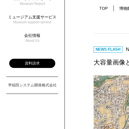
Museum Report
TOP
博物
ミュージアム支援サービス
Museum support service
会社情報
About Us
N
NEWS FLASH
大容量画像
資料請求
早稲田システム開発株式会社