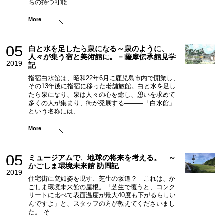
ちの持つ可能…
More
05
白と水を足したら泉になる～泉のように、
人々が集う宿と美術館に。－薩摩伝承館見学
2019
記
指宿白水館は、昭和22年6月に鹿児島市内で開業し、
その13年後に指宿に移った老舗旅館。白と水を足し
たら泉になり、泉は人々の心を癒し、憩いを求めて
多くの人が集まり、街が発展する―――「白水館」
という名称には、…
More
05
ミュージアムで、地球の将来を考える。 ～
かごしま環境未来館 訪問記
2019
住宅街に突如姿を現す、芝生の坂道？ これは、か
ごしま環境未来館の屋根。「芝生で覆うと、コンク
リートに比べて表面温度が最大40度も下がるらしい
んですよ」と、スタッフの方が教えてくださいまし
た。 そ…