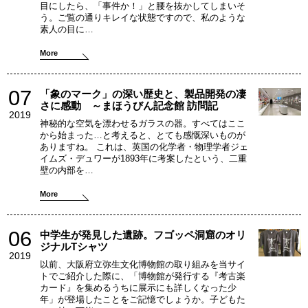
目にしたら、「事件か！」と腰を抜かしてしまいそ
う。ご覧の通りキレイな状態ですので、私のような
素人の目に…
More
07
「象のマーク」の深い歴史と、製品開発の凄
さに感動 ～まほうびん記念館 訪問記
2019
神秘的な空気を漂わせるガラスの器。すべてはここ
から始まった…と考えると、とても感慨深いものが
ありますね。 これは、英国の化学者・物理学者ジェ
イムズ・デュワーが1893年に考案したという、二重
壁の内部を…
More
06
中学生が発見した遺跡。フゴッペ洞窟のオリ
ジナルTシャツ
2019
以前、大阪府立弥生文化博物館の取り組みを当サイ
トでご紹介した際に、「博物館が発行する『考古楽
カード』を集めるうちに展示にも詳しくなった少
年」が登場したことをご記憶でしょうか。子どもた