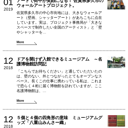
01
アートで街中が笑顔になる！ 佐賀県多久市の
ウォールアートプロジェクト。
2019
佐賀県多久市の中心市街地には、大きなウォールア
ート（壁画、シャッターアート）があちこちに点在
しています。実は、プロジェクト事務局が「大きな
スペースで制作したい全国のアーティスト」と「壁
やシャッターを…
More
12
ドアを開けず入館できるミュージアム ～名
護博物館訪問記
2018
「こちらでお待ちください」と通していただいたの
は、壁のない、外とつながったとてもオープンなス
ペース。長くこの仕事に携わっている私は、これま
で恐らく４桁に届く博物館を訪れていますが、ここ
名護博物館は、…
More
12
５個と４個の四角形の意味 ミュージアムグ
ッズ「八重山みんさー織」
2018