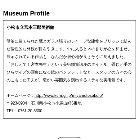
Museum Profile
小松市立宮本三郎美術館
明治に建てられた蔵とガラス張りのシャープな建物をブリッジで結ん
だ個性的な外観が目を引きます。中に入ると木の香りが心を和ませ、
展示されている作品も、なんだか居心地が良さそうに見えました。
「おしえて！宮本先生」という美術鑑賞講座のタイトル、畳むと手の
ひらサイズの画集になる館のパンフレットなど、スタッフの方々の心
のこもった工夫が、暖かい雰囲気を演出するステキな美術館です。
ホームページ :
http://www.kcm.gr.jp/miyamotosaburo/
〒923-0904 石川県小松市小馬出町5番地
TEL：0761-20-3600