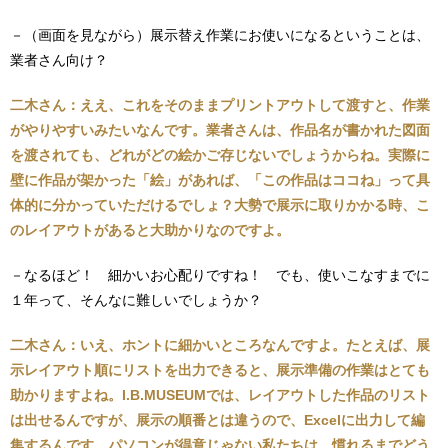
－（画面を見ながら）展示替え作業にお使いになるということは、
業者さん向け？
二木さん：ええ、これをそのままプリントアウトして渡すと、作業
がやりやすいみたいなんです。業者さんは、作品名が書かれた図面
を渡されても、どれがどの絵かご存じないでしょうからね。実際に
壁に作品が架かった「絵」があれば、「この作品はココね」って具
体的に分かっていただけるでしょ？大勢で展示に取りかかる時、こ
のレイアウトがあると大助かりなのですよ。
－なるほど！ 細かいお心配りですね！ でも、使いこなすまでに
１年って、そんなに難しいでしょうか？
二木さん：いえ、ホントに細かいところなんですよ。たとえば、展
示レイアウト順にリストを出力できると、展示準備の作業はとても
助かりますよね。I.B.MUSEUMでは、レイアウトした作品のリスト
は出せるんですが、展示の順番とは違うので、Excelに出力して編
集するんです。パソコンが得意じゃない私たちは、慣れるまでどう