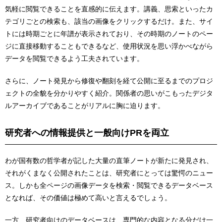
気軽に閲覧できることを直感的に伝えます。講義、思索といったカ
テゴリごとの検索も、該当の画像をクリックするだけ。また、サイ
トには時期ごとに年譜が表示されており、その時期のノートのペー
ジに直接移動することもできるなど、使用状況を思い浮かべながら
データを閲覧できるよう工夫されています。
さらに、ノート発見から修復や翻刻を経て公開に至るまでのプロジ
ェクトの全貌を分かりやすく紹介。関係者の思いがこもったデジタ
ルアーカイブであることがリアルに胸に迫ります。
研究者への情報
提供と一般向け
PR
を両立
わが国有数の哲学者が記した大量の直筆ノートが新たに発見され、
それがくまなく公開されたことは、研究者にとっては驚愕のニュー
ス。しかも全ページの画像データを検索・閲覧できるデータベース
となれば、その価値は極めて高いと言えるでしょう。
一方、研究者向けのデータベースは、専門的な内容となる分だけ一