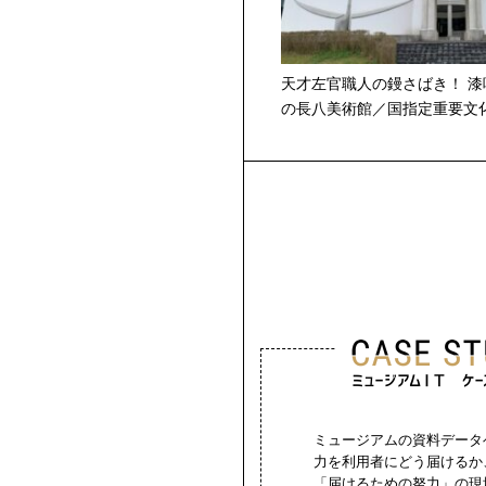
天才左官職人の鏝さばき！ 漆
の長八美術館／国指定重要文
ミュージアムの資料データ
力を利用者にどう届けるか
「届けるための努力」の現