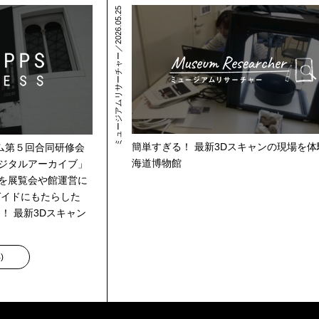
ミュージアムリサーチャー／2026.05.25
簡単すぎる！ 最新3Dスキャンの現場を体
ム第５回合同研修会
海道博物館
デジタルアーカイブ」
タを展覧会や館運営に
ガイドにもたらした
！ 最新3Dスキャン
B
)