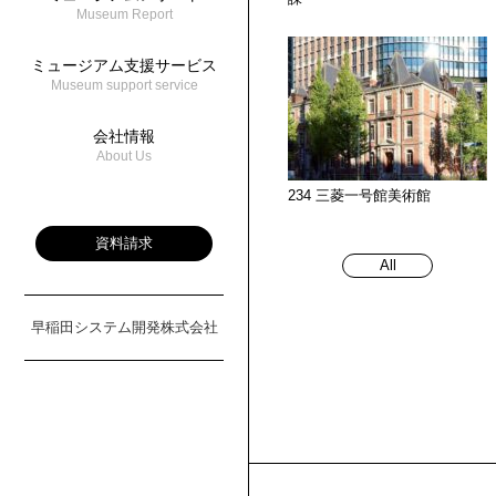
Museum Report
ミュージアム支援サービス
Museum support service
会社情報
About Us
234 三菱一号館美術館
資料請求
All
早稲田システム開発株式会社