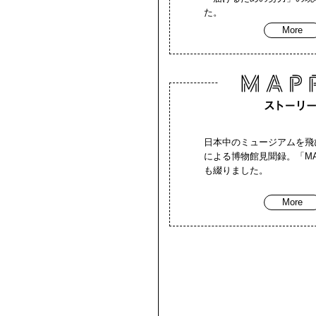
た。
More
日本中のミュージアムを飛
による博物館見聞録。「MA
も綴りました。
More