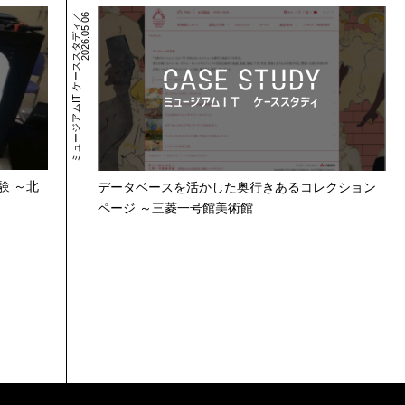
ミ
ュ
ー
ジ
ア
ム
I
T
ケ
ー
ス
ス
タ
デ
ィ
／
2
0
2
6
.
0
5
.
0
6
験 ～北
データベースを活かした奥行きあるコレクション
ページ ～三菱一号館美術館