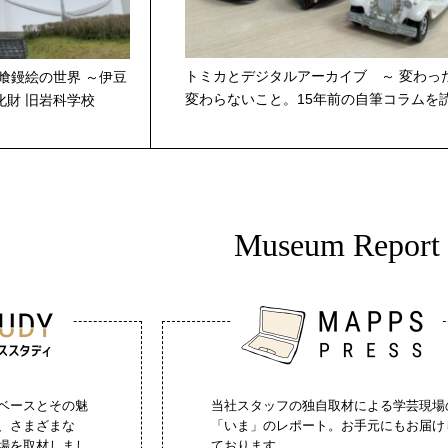
トミカとデジタルアーカイブ ～ 変わっ
喰鏝絵の世界 ～伊豆
変わらないこと。15年前の自筆コラムを
化財 旧岩科学校
Museum Report
ベースとその魅
当社スタッフの独自取材による学芸現場
、さまざまな
「いま」のレポート。お手元にもお届け
場を取材しまし
ております。