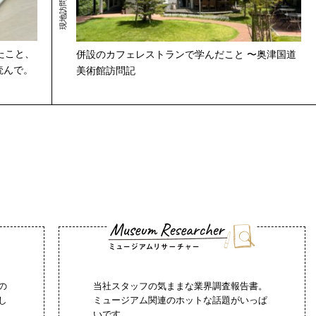
たこと、
併設のカフェレストランで学んだこと 〜奥津国道
読んで。
美術館訪問記
の
当社スタッフの気ままな業界調査報告書。
し
ミュージアム関連のホットな話題がいっぱ
いです。