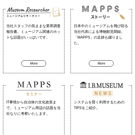
当社スタッフの気ままな業界調査
日本中のミュージアムを飛び回る
報告書。ミュージアム関連のホッ
当社代表による博物館見聞録。
トな話題がいっぱいです。
「MAPPS」の足跡も綴りまし
た。
More
More
IT事情から自治体の文化政策ま
システムを賢く利用するための
で。ミュージアム周辺の話題を当
TIPSをご紹介。
社なりに考察いたします。