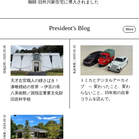
御師 旧外川家住宅に導入されました
President's Blog
More
現地訪問／2025.05.08
私的考察／2025.03.19
トミカとデジタルアーカイ
天才左官職人の鏝さばき！
ブ ～ 変わったこと、変わ
漆喰鏝絵の世界 ～伊豆の長
らないこと。15年前の自筆
八美術館／国指定重要文化財
コラムを読んで。
旧岩科学校
現地訪問／私的考察／2024.09.10