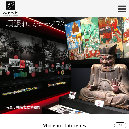
写真：柏崎市立博物館
写真：多治見市モザイクタイルミュージアム
Museum Interview
All