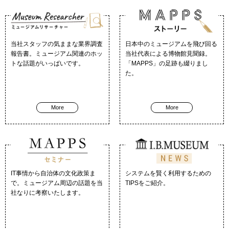
当社スタッフの気ままな業界調査
日本中のミュージアムを飛び回る
報告書。ミュージアム関連のホッ
当社代表による博物館見聞録。
トな話題がいっぱいです。
「MAPPS」の足跡も綴りまし
た。
More
More
IT事情から自治体の文化政策ま
システムを賢く利用するための
で。ミュージアム周辺の話題を当
TIPSをご紹介。
社なりに考察いたします。