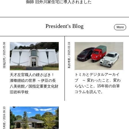
御師 旧外川家住宅に導入されました
President's Blog
More
現地訪問／2025.05.08
私的考察／2025.03.19
トミカとデジタルアーカイ
天才左官職人の鏝さばき！
ブ ～ 変わったこと、変わ
漆喰鏝絵の世界 ～伊豆の長
らないこと。15年前の自筆
八美術館／国指定重要文化財
コラムを読んで。
旧岩科学校
現地訪問／私的考察／2024.09.10