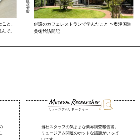
たこと、
併設のカフェレストランで学んだこと 〜奥津国道
読んで。
美術館訪問記
の
当社スタッフの気ままな業界調査報告書。
し
ミュージアム関連のホットな話題がいっぱ
いです。