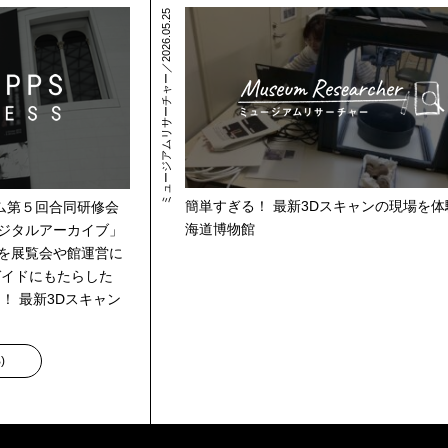
ミュージアムリサーチャー／2026.05.25
簡単すぎる！ 最新3Dスキャンの現場を体
ム第５回合同研修会
海道博物館
デジタルアーカイブ」
タを展覧会や館運営に
ガイドにもたらした
！ 最新3Dスキャン
B
)