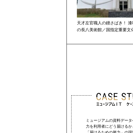
天才左官職人の鏝さばき！ 漆
の長八美術館／国指定重要文
ミュージアムの資料データ
力を利用者にどう届けるか
「届けるための努力」の現