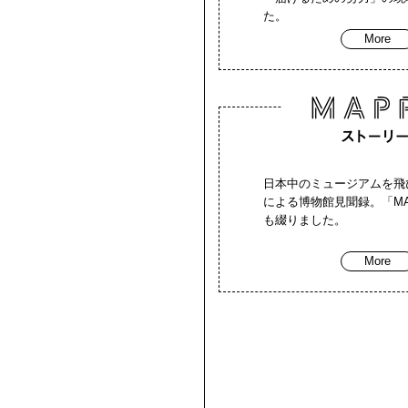
た。
More
日本中のミュージアムを飛
による博物館見聞録。「MA
も綴りました。
More