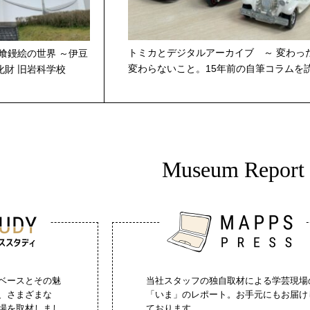
トミカとデジタルアーカイブ ～ 変わっ
喰鏝絵の世界 ～伊豆
変わらないこと。15年前の自筆コラムを
化財 旧岩科学校
Museum Report
ベースとその魅
当社スタッフの独自取材による学芸現場
、さまざまな
「いま」のレポート。お手元にもお届け
場を取材しまし
ております。