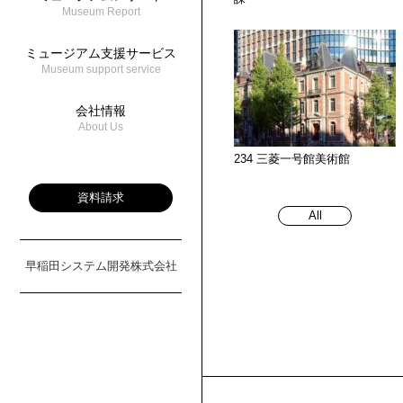
Museum Report
ミュージアム支援サービス
Museum support service
会社情報
About Us
234 三菱一号館美術館
資料請求
All
早稲田システム開発株式会社