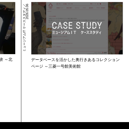
ミ
ュ
ー
ジ
ア
ム
I
T
ケ
ー
ス
ス
タ
デ
ィ
／
2
0
2
6
.
0
5
.
0
6
験 ～北
データベースを活かした奥行きあるコレクション
ページ ～三菱一号館美術館