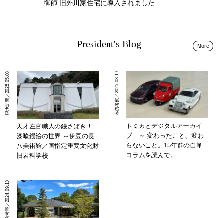
御師 旧外川家住宅に導入されました
President's Blog
More
現地訪問／2025.05.08
私的考察／2025.03.19
トミカとデジタルアーカイ
天才左官職人の鏝さばき！
ブ ～ 変わったこと、変わ
漆喰鏝絵の世界 ～伊豆の長
らないこと。15年前の自筆
八美術館／国指定重要文化財
コラムを読んで。
旧岩科学校
現地訪問／私的考察／2024.09.10