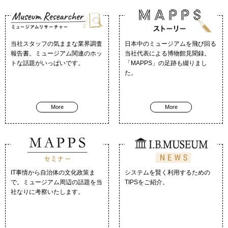
当社スタッフの気ままな業界調査
日本中のミュージアムを飛び回る
報告書。ミュージアム関連のホッ
当社代表による博物館見聞録。
トな話題がいっぱいです。
「MAPPS」の足跡も綴りまし
た。
More
More
IT事情から自治体の文化政策ま
システムを賢く利用するための
で。ミュージアム周辺の話題を当
TIPSをご紹介。
社なりに考察いたします。